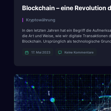
Blockchain – eine Revolution d
Categories
Kryptowährung
In den letzten Jahren hat ein Begriff die Aufmerks
die Art und Weise, wie wir digitale Transaktionen
Blockchain. Ursprünglich als technologische Grund
sich die Blockchain als ein Konzept herausgestellt
zu
17. Mai 2023
Keine Kommentare
Blockchain
–
eine
Revolution
der
digitalen
Welt