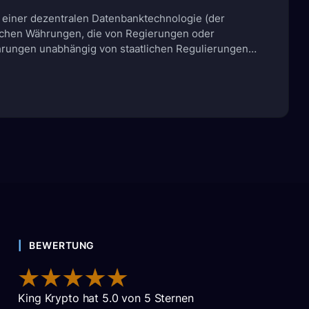
 einer dezentralen Datenbanktechnologie (der
ichen Währungen, die von Regierungen oder
ährungen unabhängig von staatlichen Regulierungen
 Bitcoin, die im Jahr 2009 eingeführt wurde. Bitcoin
onnen und wird […]
rung?
BEWERTUNG
King Krypto
hat
5.0
von
5
Sternen