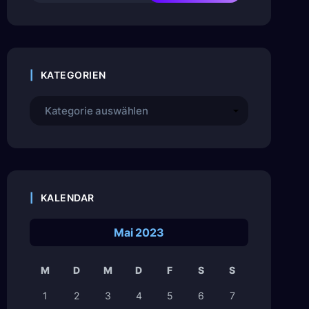
KATEGORIEN
Kategorien
KALENDAR
Mai 2023
M
D
M
D
F
S
S
1
2
3
4
5
6
7