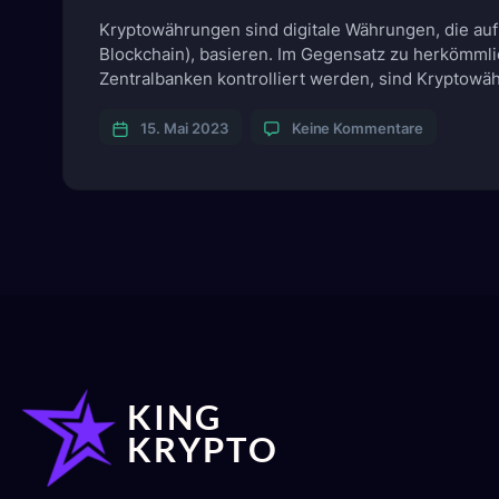
Kryptowährungen sind digitale Währungen, die auf
Blockchain), basieren. Im Gegensatz zu herkömml
Zentralbanken kontrolliert werden, sind Kryptow
und Kontrollen. Die bekannteste Kryptowährung ist
zu
hat in den letzten Jahren stark an Beliebtheit gew
15. Mai 2023
Keine Kommentare
Was
ist
eine
Kryptowäh