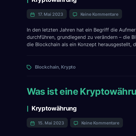
zu
17. Mai 2023
Keine Kommentare
Blockch
–
In den letzten Jahren hat ein Begriff die Aufme
eine
durchführen, grundlegend zu verändern – die Bl
Revoluti
die Blockchain als ein Konzept herausgestellt, 
der
digitale
Welt
Tags
Blockchain
Krypto
,
Was ist eine Kryptowähr
Categories
Kryptowährung
zu
15. Mai 2023
Keine Kommentare
Was
ist