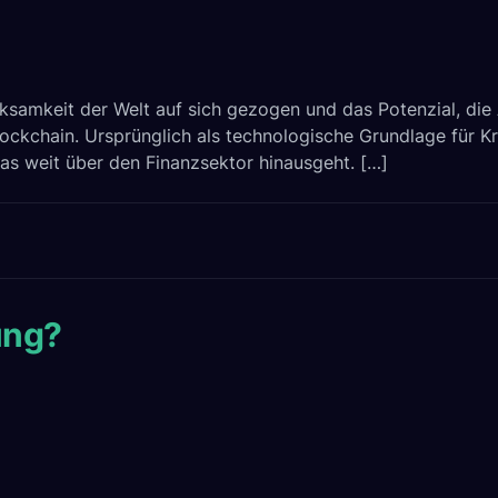
ain
rksamkeit der Welt auf sich gezogen und das Potenzial, die 
ockchain. Ursprünglich als technologische Grundlage für Kr
on
das weit über den Finanzsektor hinausgeht. […]
n
ung?