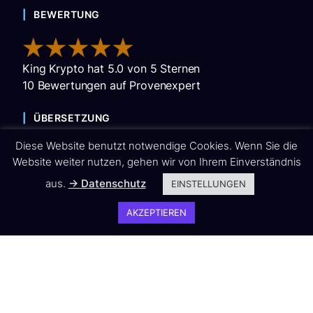
BEWERTUNG
King Krypto
hat
5.0
von
5
Sternen
10
Bewertungen auf Provenexpert
ÜBERSETZUNG
Diese Website benutzt notwendige Cookies. Wenn Sie die
EN
FR
DE
IT
PL
RU
Website weiter nutzen, gehen wir von Ihrem Einverständnis
UK
aus.
→ Datenschutz
EINSTELLUNGEN
KONTAKT
AKZEPTIEREN
King Krypto
Du bist offline
+49 (0) 851 – 204 269 14
info@King-Krypto.de